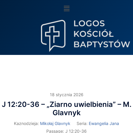
18 stycznia 2026
J 12:20-36 – „Ziarno uwielbienia” – M.
Glavnyk
Kaznodzieja:
Mikołaj Glavnyk
Seria:
Ewangelia Jana
Passage:
J 12:20-36