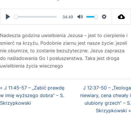
34:49
PLAY
MUTE
SETTINGS
Nadeszla godzina uwielbienia Jezusa – jest to cierpienie i
smierć na krzyżu. Podobnie ziarnu jest nasze życie: jezeli
nie obumrze, to zostanie bezużyteczne. Jezus zaprasza
do naśladowania Go I posłuszenstwa. Taka jest droga
uwielbienia życia wiecznego
« J 11:45-57 – „Zabić prawdę
J 12:37-50 – „Teologa
w imię wyższego dobra” – S.
niewiary, cena chwały i
Skrzypkowski
ulubiony grzech” – S.
Skrzypkowski »