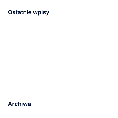
Ostatnie wpisy
Napisaliśmy i przyjęliśmy Wyznanie Wiary
Nowa kaplica
Relacja z nabożeństwa inauguracyjnego
Zapraszamy na wydarzenie „Serce dla Ukrainy” na
Wyspie Młyńskiej!
Ostatnie nabożeństwo wakacyjne i plany na
najbliższą przyszłość
Archiwa