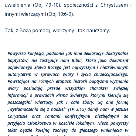
uwielbienia (Obj 7:9-10), społeczności z Chrystusem i
innymi wierzącymi (Obj 19:6-9).
Tak, z Bożą pomocą, wierzymy i tak nauczamy.
Powyższa konfesja, podobnie jak inne deklaracje doktrynalne
baptystów, nie zastępuje nam Biblii, która jako dokument
objawionego Słowa Bożego jest najwyższym i niezrównanym
autorytetem w sprawach wiary i życia chrześcijańskiego.
Powstające na różnych etapach historii baptyzmu wyznania
wiary posiadają przede wszystkim charakter zwięzłej
informacji o prawdach Pisma Świętego, którymi kierują się
poszczególni wierzący, jak i całe zbory. Są one formą
„wytłumaczenia się z nadziei” (1P 3:15) danej nam w Jezusie
Chrystusie oraz ramami konfesyjnymi niezbędnymi do
przyjęcia członkostwa w kościele lokalnym. Niech powyższy
tekst będzie kolejną zachętą do głębszego wniknięcia w