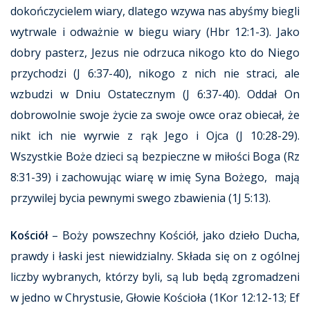
dokończycielem wiary, dlatego wzywa nas abyśmy biegli
wytrwale i odważnie w biegu wiary (Hbr 12:1-3). Jako
dobry pasterz, Jezus nie odrzuca nikogo kto do Niego
przychodzi (J 6:37-40), nikogo z nich nie straci, ale
wzbudzi w Dniu Ostatecznym (J 6:37-40). Oddał On
dobrowolnie swoje życie za swoje owce oraz obiecał, że
nikt ich nie wyrwie z rąk Jego i Ojca (J 10:28-29).
Wszystkie Boże dzieci są bezpieczne w miłości Boga (Rz
8:31-39) i zachowując wiarę w imię Syna Bożego, mają
przywilej bycia pewnymi swego zbawienia (1J 5:13).
Kościół
– Boży powszechny Kościół, jako dzieło Ducha,
prawdy i łaski jest niewidzialny. Składa się on z ogólnej
liczby wybranych, którzy byli, są lub będą zgromadzeni
w jedno w Chrystusie, Głowie Kościoła (1Kor 12:12-13; Ef