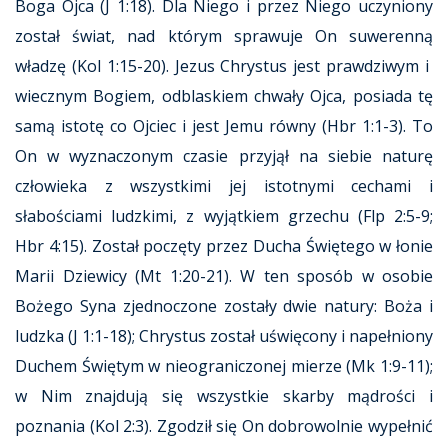
Boga Ojca (J 1:18). Dla Niego i przez Niego uczyniony
został świat, nad którym sprawuje On suwerenną
władzę (Kol 1:15-20). Jezus Chrystus jest prawdziwym i
wiecznym Bogiem, odblaskiem chwały Ojca, posiada tę
samą istotę co Ojciec i jest Jemu równy (Hbr 1:1-3). To
On w wyznaczonym czasie przyjął na siebie naturę
człowieka z wszystkimi jej istotnymi cechami i
słabościami ludzkimi, z wyjątkiem grzechu (Flp 2:5-9;
Hbr 4:15). Został poczęty przez Ducha Świętego w łonie
Marii Dziewicy (Mt 1:20-21). W ten sposób w osobie
Bożego Syna zjednoczone zostały dwie natury: Boża i
ludzka (J 1:1-18); Chrystus został uświęcony i napełniony
Duchem Świętym w nieograniczonej mierze (Mk 1:9-11);
w Nim znajdują się wszystkie skarby mądrości i
poznania (Kol 2:3). Zgodził się On dobrowolnie wypełnić