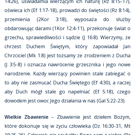
14:26), uświadamia wierzącym ich naturę (Rz 8:15-17),
oświeca ich (Ef 1:17-18), prowadzi do świętości (Rz 8:14),
przemienia (2Kor 3:18), wyposaża do służby
obdarowując darami (1Kor 12:4-11), przekonuje świat o
grzechu, sprawiedliwości i sądzie (J 16:8). Wierzymy, że
chrzest Duchem Świętym, który zapowiadał Jan
Chrzciciel (Mk 1:8) jest tożsamy ze zrodzeniem z Ducha
(J 3:5-8) i oznacza nawrócenie grzesznika i jego nowe
narodzenie. Każdy wierzący powinien stale zabiegać o
to aby nie zasmucać Ducha Świętego (Ef 4:30), a raczej
aby Duch mógł stale go napełniać (Ef 5:18), czego
dowodem jest owoc Jego działania w nas (Gal 5:22-23).
Wielkie Zbawienie
– Zbawienie jest dziełem Bożym,
które dokonuje się w życiu człowieka (Dz 16:30-31, Mt