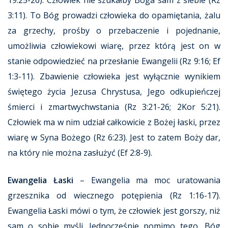
19:25-26). Człowiek nie szukałby Boga sam z siebie (Rz
3:11). To Bóg prowadzi człowieka do opamiętania, żalu
za grzechy, prośby o przebaczenie i pojednanie,
umożliwia człowiekowi wiarę, przez którą jest on w
stanie odpowiedzieć na przesłanie Ewangelii (Rz 9:16; Ef
1:3-11). Zbawienie człowieka jest wyłącznie wynikiem
świętego życia Jezusa Chrystusa, Jego odkupieńczej
śmierci i zmartwychwstania (Rz 3:21-26; 2Kor 5:21).
Człowiek ma w nim udział całkowicie z Bożej łaski, przez
wiarę w Syna Bożego (Rz 6:23). Jest to zatem Boży dar,
na który nie można zasłużyć (Ef 2:8-9).
Ewangelia Łaski
– Ewangelia ma moc uratowania
grzesznika od wiecznego potępienia (Rz 1:16-17).
Ewangelia Łaski mówi o tym, że człowiek jest gorszy, niż
sam o sobie myśli. Jednocześnie pomimo tego, Bóg