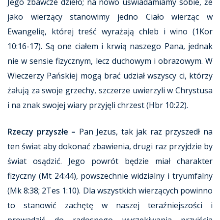
Jego zbawcze dzieło; na nowo uświadamiamy sobie, że
jako wierzący stanowimy jedno Ciało wierząc w
Ewangelię, której treść wyrażają chleb i wino (1Kor
10:16-17). Są one ciałem i krwią naszego Pana, jednak
nie w sensie fizycznym, lecz duchowym i obrazowym. W
Wieczerzy Pańskiej mogą brać udział wszyscy ci, którzy
żałują za swoje grzechy, szczerze uwierzyli w Chrystusa
i na znak swojej wiary przyjęli chrzest (Hbr 10:22).
Rzeczy przyszłe –
Pan Jezus, tak jak raz przyszedł na
ten świat aby dokonać zbawienia, drugi raz przyjdzie by
świat osądzić. Jego powrót będzie miał charakter
fizyczny (Mt 24:44), powszechnie widzialny i tryumfalny
(Mk 8:38; 2Tes 1:10). Dla wszystkich wierzących powinno
to stanowić zachętę w naszej teraźniejszości i