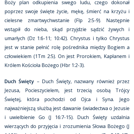
Boży plan odkupienia swego ludu, czego dokonał
poprzez swoje święte życie, mękę, śmierć na krzyżu i
cielesne zmartwychwstanie (Flp 2:5-9). Następnie
wstąpił do nieba, skąd przyjdzie sądzić żywych i
umarłych (Dz 1:6-11; 10:42). Chrystus i tylko Chrystus
jest w stanie pełnić rolę pośrednika między Bogiem a
człowiekiem (1Tm 2:5). On jest Prorokiem, Kapłanem i
Królem Kościoła Bożego (Hbr 1:2-3).
Duch Święty
– Duch Święty, nazwany również przez
Jezusa, Pocieszycielem, jest trzecią osobą Trójcy
Świętej, która pochodzi od Ojca i Syna. Jego
najważniejszą służbą jest dawanie świadectwa o Jezusie
i uwielbienie Go (J 16:7-15). Duch Święty uzdalnia
wierzących do przyjęcia i zrozumienia Słowa Bożego (J