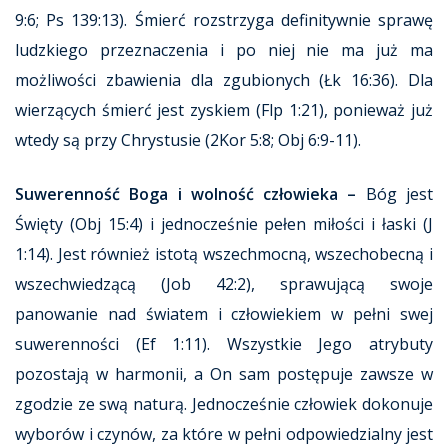
9:6; Ps 139:13). Śmierć rozstrzyga definitywnie sprawę
ludzkiego przeznaczenia i po niej nie ma już ma
możliwości zbawienia dla zgubionych (Łk 16:36). Dla
wierzących śmierć jest zyskiem (Flp 1:21), ponieważ już
wtedy są przy Chrystusie (2Kor 5:8; Obj 6:9-11).
Suwerenność Boga i wolność człowieka –
Bóg jest
Święty (Obj 15:4) i jednocześnie pełen miłości i łaski (J
1:14). Jest również istotą wszechmocną, wszechobecną i
wszechwiedzącą (Job 42:2), sprawującą swoje
panowanie nad światem i człowiekiem w pełni swej
suwerenności (Ef 1:11). Wszystkie Jego atrybuty
pozostają w harmonii, a On sam postępuje zawsze w
zgodzie ze swą naturą. Jednocześnie człowiek dokonuje
wyborów i czynów, za które w pełni odpowiedzialny jest