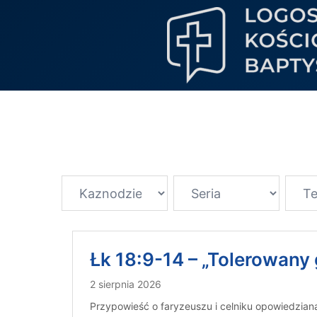
Łk 18:9-14 – „Tolerowany
2 sierpnia 2026
Przypowieść o faryzeuszu i celniku opowiedzian