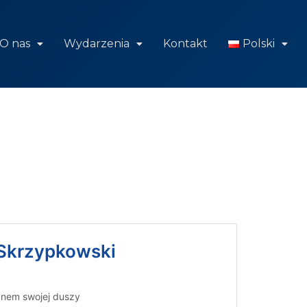
O nas
Wydarzenia
Kontakt
Polski
. Skrzypkowski
tanem swojej duszy