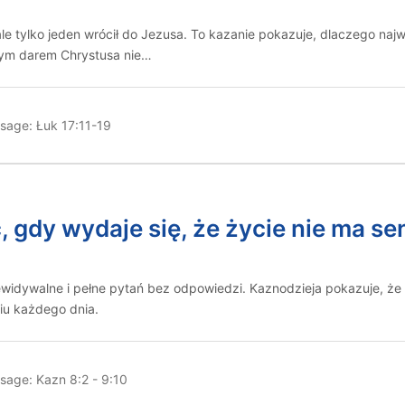
le tylko jeden wrócił do Jezusa. To kazanie pokazuje, dlaczego na
szym darem Chrystusa nie…
sage:
Łuk 17:11-19
ć, gdy wydaje się, że życie nie ma s
zewidywalne i pełne pytań bez odpowiedzi. Kaznodzieja pokazuje, ż
iu każdego dnia.
sage:
Kazn 8:2 - 9:10