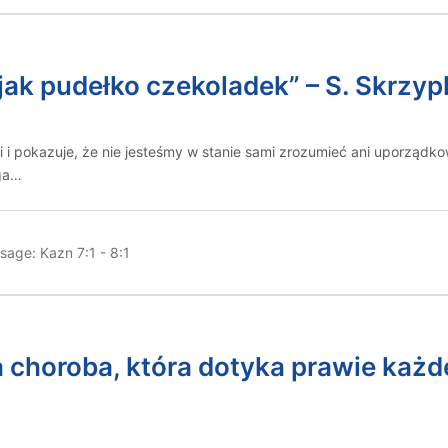
t jak pudełko czekoladek” – S. Skrzy
ci i pokazuje, że nie jesteśmy w stanie sami zrozumieć ani uporząd
oga…
sage:
Kazn 7:1 - 8:1
 choroba, która dotyka prawie każde