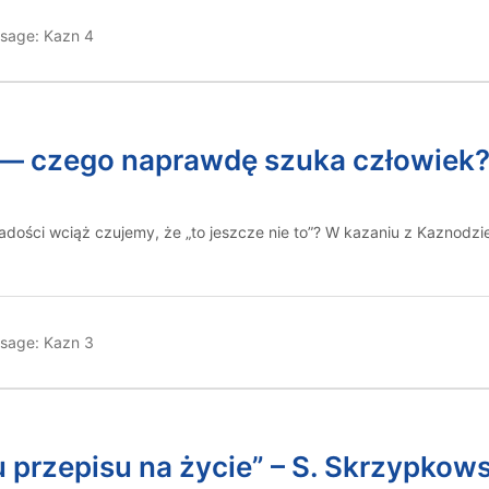
sage:
Kazn 4
o — czego naprawdę szuka człowiek?
dości wciąż czujemy, że „to jeszcze nie to”? W kazaniu z Kaznodzi
sage:
Kazn 3
 przepisu na życie” – S. Skrzypkows