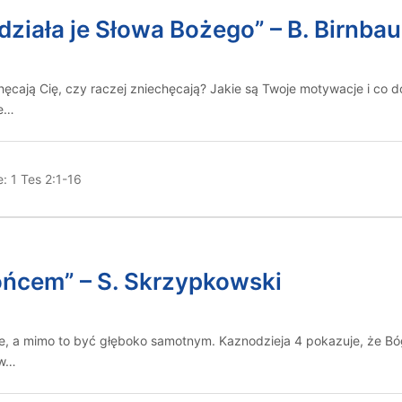
 działa je Słowa Bożego” – B. Birnba
hęcają Cię, czy raczej zniechęcają? Jakie są Twoje motywacje i co
ne…
e:
1 Tes 2:1-16
ońcem” – S. Skrzypkowski
ie, a mimo to być głęboko samotnym. Kaznodzieja 4 pokazuje, że Bó
 w…