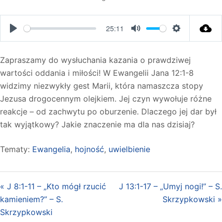
25:11
PLAY
MUTE
SETTINGS
Zapraszamy do wysłuchania kazania o prawdziwej
wartości oddania i miłości! W Ewangelii Jana 12:1-8
widzimy niezwykły gest Marii, która namaszcza stopy
Jezusa drogocennym olejkiem. Jej czyn wywołuje różne
reakcje – od zachwytu po oburzenie. Dlaczego jej dar był
tak wyjątkowy? Jakie znaczenie ma dla nas dzisiaj?
Tematy:
Ewangelia
,
hojność
,
uwielbienie
« J 8:1-11 – „Kto mógł rzucić
J 13:1-17 – „Umyj nogi!” – S.
kamieniem?” – S.
Skrzypkowski »
Skrzypkowski