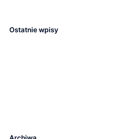
Ostatnie wpisy
Napisaliśmy i przyjęliśmy Wyznanie Wiary
Nowa kaplica
Relacja z nabożeństwa inauguracyjnego
Zapraszamy na wydarzenie „Serce dla Ukrainy” na
Wyspie Młyńskiej!
Ostatnie nabożeństwo wakacyjne i plany na
najbliższą przyszłość
Archiwa