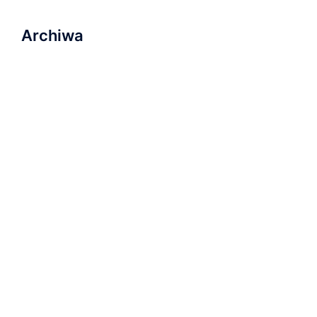
Archiwa
marzec 2023
listopad 2022
wrzesień 2022
sierpień 2022
lipiec 2022
luty 2022
listopad 2021
październik 2021
wrzesień 2021
grudzień 2019