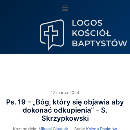
17 marca 2024
Ps. 19 – „Bóg, który się objawia aby
dokonać odkupienia” – S.
Skrzypkowski
Kaznodzieja:
Mikołaj Glavnyk
Seria:
Księga Psalmów