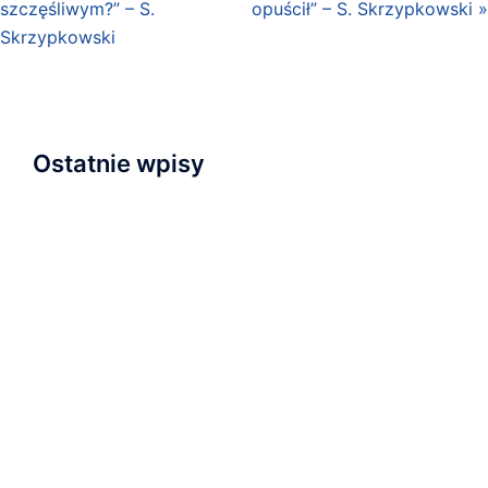
szczęśliwym?” – S.
opuścił” – S. Skrzypkowski »
Skrzypkowski
Ostatnie wpisy
Napisaliśmy i przyjęliśmy Wyznanie Wiary
Nowa kaplica
Relacja z nabożeństwa inauguracyjnego
Zapraszamy na wydarzenie „Serce dla Ukrainy” na
Wyspie Młyńskiej!
Ostatnie nabożeństwo wakacyjne i plany na
najbliższą przyszłość