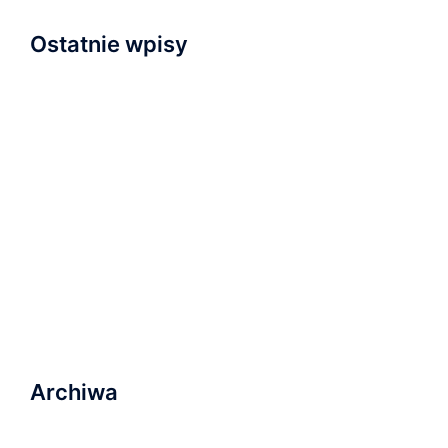
Ostatnie wpisy
Napisaliśmy i przyjęliśmy Wyznanie Wiary
Nowa kaplica
Relacja z nabożeństwa inauguracyjnego
Zapraszamy na wydarzenie „Serce dla Ukrainy” na
Wyspie Młyńskiej!
Ostatnie nabożeństwo wakacyjne i plany na
najbliższą przyszłość
Archiwa