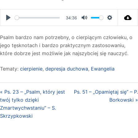
34:36
PLAY
MUTE
SETTINGS
Psalm bardzo nam potrzebny, o cierpiącym człowieku, o
jego tęsknotach i bardzo praktycznym zastosowaniu,
które dobrze jest możliwie jak najszybciej się nauczyć.
Tematy:
cierpienie
,
depresja duchowa
,
Ewangelia
« Ps. 23 – „Psalm, który jest
Ps. 51 – „Opamiętaj się” – P.
twój tylko dzięki
Borkowski »
Zmartwychwstaniu” – S.
Skrzypkowski