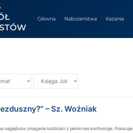
Główna
Nabożeństwa
Kazania
 bezduszny?” – Sz. Woźniak
na najgłębsze zmagania ludzkości z jakimi nas konfrontuje. Pokazuj