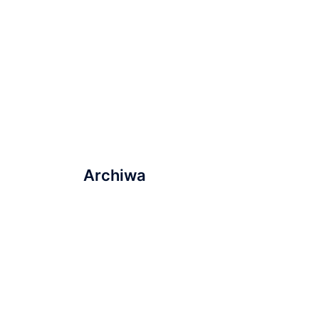
Ukrainy” na Wyspie
Młyńskiej!
Ostatnie nabożeństwo
wakacyjne i plany na
najbliższą przyszłość
Archiwa
marzec 2023
listopad 2022
wrzesień 2022
sierpień 2022