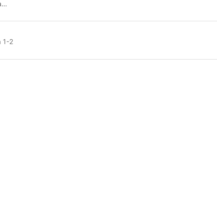
ba…
 1-2