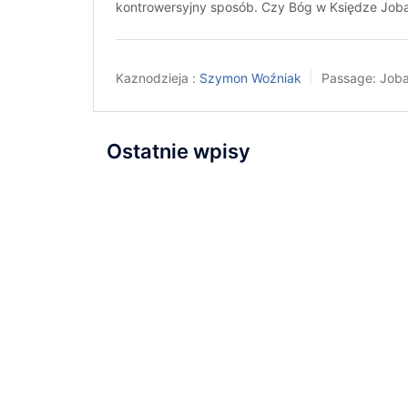
kontrowersyjny sposób. Czy Bóg w Księdze Jo
Kaznodzieja :
Szymon Woźniak
Passage:
Joba
Ostatnie wpisy
Napisaliśmy i przyjęliśmy
Wyznanie Wiary
Nowa kaplica
Relacja z nabożeństwa
inauguracyjnego
Zapraszamy na
wydarzenie „Serce dla