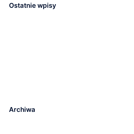
Ostatnie wpisy
Napisaliśmy i przyjęliśmy Wyznanie Wiary
Nowa kaplica
Relacja z nabożeństwa inauguracyjnego
Zapraszamy na wydarzenie „Serce dla Ukrainy” na
Wyspie Młyńskiej!
Ostatnie nabożeństwo wakacyjne i plany na
najbliższą przyszłość
Archiwa
marzec 2023