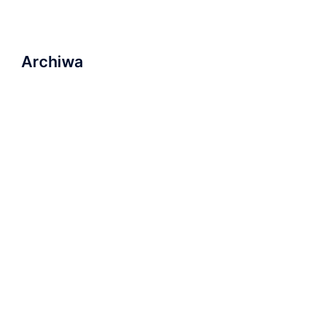
najbliższą przyszłość
Archiwa
marzec 2023
listopad 2022
wrzesień 2022
sierpień 2022
lipiec 2022
luty 2022
listopad 2021
październik 2021
wrzesień 2021