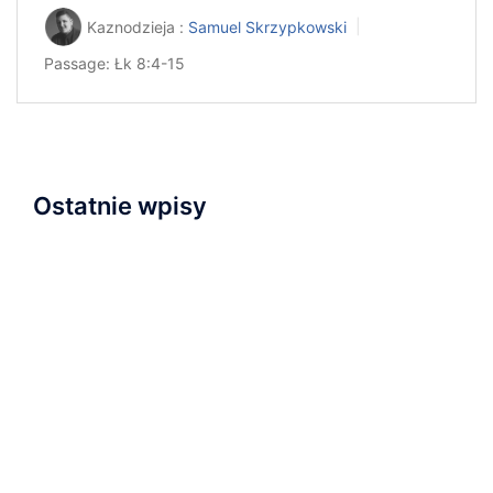
Kaznodzieja :
Samuel Skrzypkowski
Passage:
Łk 8:4-15
Ostatnie wpisy
Napisaliśmy i przyjęliśmy Wyznanie Wiary
Nowa kaplica
Relacja z nabożeństwa inauguracyjnego
Zapraszamy na wydarzenie „Serce dla Ukrainy” na
Wyspie Młyńskiej!
Ostatnie nabożeństwo wakacyjne i plany na