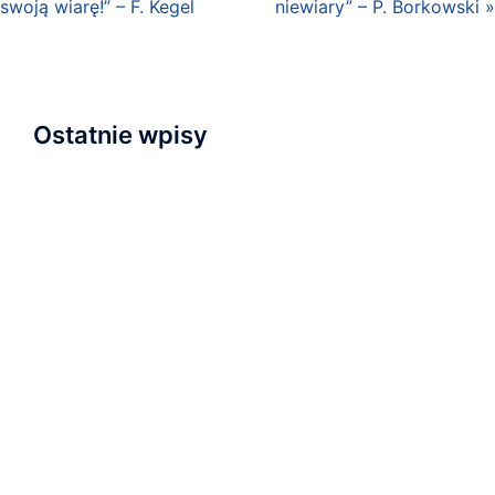
swoją wiarę!” – F. Kegel
niewiary” – P. Borkowski »
Ostatnie wpisy
Napisaliśmy i przyjęliśmy Wyznanie Wiary
Nowa kaplica
Relacja z nabożeństwa inauguracyjnego
Zapraszamy na wydarzenie „Serce dla Ukrainy” na
Wyspie Młyńskiej!
Ostatnie nabożeństwo wakacyjne i plany na
najbliższą przyszłość