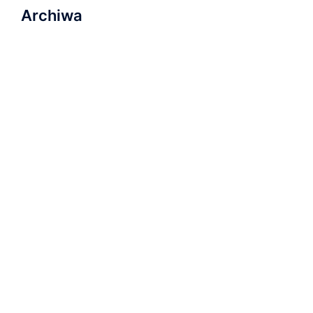
Archiwa
marzec 2023
listopad 2022
wrzesień 2022
sierpień 2022
lipiec 2022
luty 2022
listopad 2021
październik 2021
wrzesień 2021
grudzień 2019