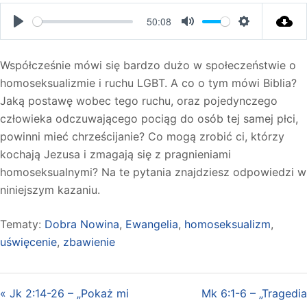
50:08
PLAY
MUTE
SETTINGS
Współcześnie mówi się bardzo dużo w społeczeństwie o
homoseksualizmie i ruchu LGBT. A co o tym mówi Biblia?
Jaką postawę wobec tego ruchu, oraz pojedynczego
człowieka odczuwającego pociąg do osób tej samej płci,
powinni mieć chrześcijanie? Co mogą zrobić ci, którzy
kochają Jezusa i zmagają się z pragnieniami
homoseksualnymi? Na te pytania znajdziesz odpowiedzi w
niniejszym kazaniu.
Tematy:
Dobra Nowina
,
Ewangelia
,
homoseksualizm
,
uświęcenie
,
zbawienie
« Jk 2:14-26 – „Pokaż mi
Mk 6:1-6 – „Tragedia