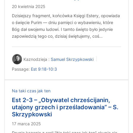
20 kwietnia 2025
Dzisiejszy fragment, końcówka Księgi Estery, opowiada
o święcie Purim — dniu pamięci o wybawieniu, które
Bóg dał swojemu ludowi. I tamto święto było jedynie
zapowiedzią tego co, dzisiaj świętujemy, coś…
Kaznodzieja :
Samuel Skrzypkowski
Passage:
Est 9:18-10:3
Na taki czas jak ten
Est 2-3 – „Obywatel chrześcijanin,
utajony grzech i prześladowania” – S.
Skrzypkowski
17 marca 2025
Drugie kazanie z serii "Na taki czas jak ten" skupia się