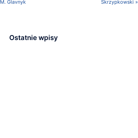
M. Glavnyk
Skrzypkowski »
Ostatnie wpisy
Napisaliśmy i przyjęliśmy Wyznanie Wiary
Nowa kaplica
Relacja z nabożeństwa inauguracyjnego
Zapraszamy na wydarzenie „Serce dla Ukrainy” na
Wyspie Młyńskiej!
Ostatnie nabożeństwo wakacyjne i plany na
najbliższą przyszłość