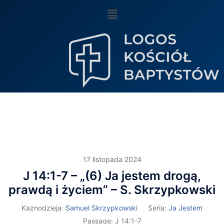
17 listopada 2024
J 14:1-7 – „(6) Ja jestem drogą,
prawdą i życiem” – S. Skrzypkowski
Kaznodzieja:
Samuel Skrzypkowski
Seria:
Ja Jestem
Passage:
J 14:1-7