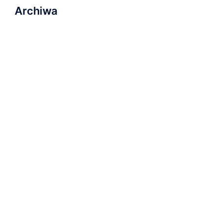
Archiwa
marzec 2023
listopad 2022
wrzesień 2022
sierpień 2022
lipiec 2022
luty 2022
listopad 2021
październik 2021
wrzesień 2021
grudzień 2019