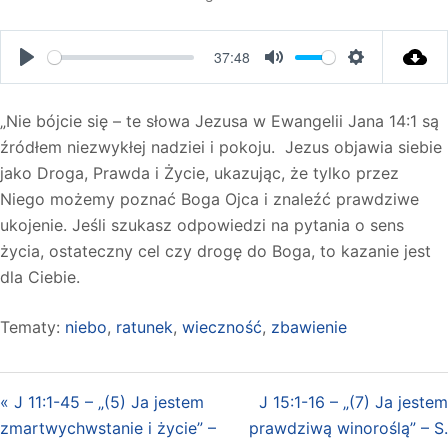
37:48
PLAY
MUTE
SETTINGS
„Nie bójcie się – te słowa Jezusa w Ewangelii Jana 14:1 są
źródłem niezwykłej nadziei i pokoju. Jezus objawia siebie
jako Droga, Prawda i Życie, ukazując, że tylko przez
Niego możemy poznać Boga Ojca i znaleźć prawdziwe
ukojenie. Jeśli szukasz odpowiedzi na pytania o sens
życia, ostateczny cel czy drogę do Boga, to kazanie jest
dla Ciebie.
Tematy:
niebo
,
ratunek
,
wieczność
,
zbawienie
« J 11:1-45 – „(5) Ja jestem
J 15:1-16 – „(7) Ja jestem
zmartwychwstanie i życie” –
prawdziwą winoroślą” – S.