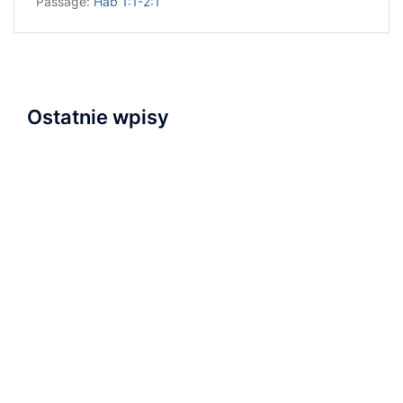
Passage:
Hab 1:1-2:1
Ostatnie wpisy
Napisaliśmy i przyjęliśmy Wyznanie Wiary
Nowa kaplica
Relacja z nabożeństwa inauguracyjnego
Zapraszamy na wydarzenie „Serce dla Ukrainy” na
Wyspie Młyńskiej!
Ostatnie nabożeństwo wakacyjne i plany na
najbliższą przyszłość