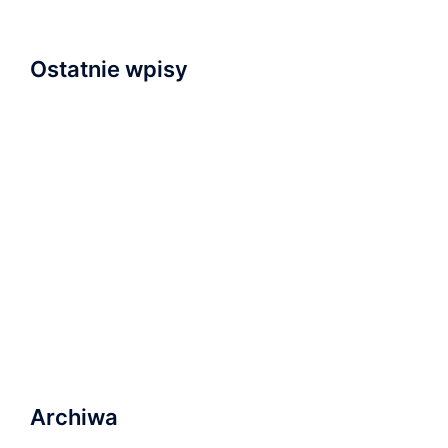
Ostatnie wpisy
Napisaliśmy i przyjęliśmy Wyznanie Wiary
Nowa kaplica
Relacja z nabożeństwa inauguracyjnego
Zapraszamy na wydarzenie „Serce dla Ukrainy” na
Wyspie Młyńskiej!
Ostatnie nabożeństwo wakacyjne i plany na
najbliższą przyszłość
Archiwa