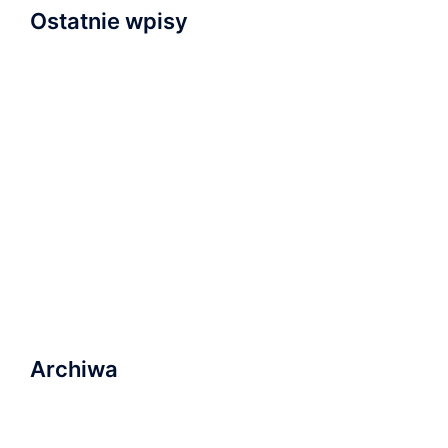
Ostatnie wpisy
Napisaliśmy i przyjęliśmy Wyznanie Wiary
Nowa kaplica
Relacja z nabożeństwa inauguracyjnego
Zapraszamy na wydarzenie „Serce dla Ukrainy” na
Wyspie Młyńskiej!
Ostatnie nabożeństwo wakacyjne i plany na
najbliższą przyszłość
Archiwa
marzec 2023