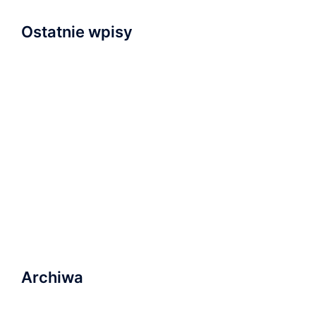
Ostatnie wpisy
Napisaliśmy i przyjęliśmy Wyznanie Wiary
Nowa kaplica
Relacja z nabożeństwa inauguracyjnego
Zapraszamy na wydarzenie „Serce dla Ukrainy” na
Wyspie Młyńskiej!
Ostatnie nabożeństwo wakacyjne i plany na
najbliższą przyszłość
Archiwa