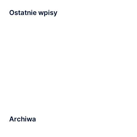
Ostatnie wpisy
Napisaliśmy i przyjęliśmy Wyznanie Wiary
Nowa kaplica
Relacja z nabożeństwa inauguracyjnego
Zapraszamy na wydarzenie „Serce dla Ukrainy” na
Wyspie Młyńskiej!
Ostatnie nabożeństwo wakacyjne i plany na
najbliższą przyszłość
Archiwa