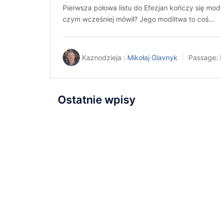
Pierwsza połowa listu do Efezjan kończy się mod
czym wcześniej mówił? Jego modlitwa to coś…
Kaznodzieja :
Mikołaj Glavnyk
Passage:
Ostatnie wpisy
Napisaliśmy i przyjęliśmy
Wyznanie Wiary
Nowa kaplica
Relacja z nabożeństwa
inauguracyjnego