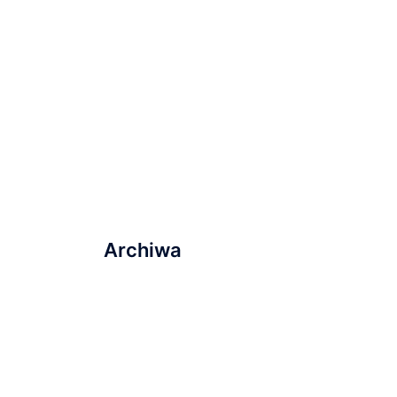
Zapraszamy na
wydarzenie „Serce dla
Ukrainy” na Wyspie
Młyńskiej!
Ostatnie nabożeństwo
wakacyjne i plany na
najbliższą przyszłość
Archiwa
marzec 2023
listopad 2022
wrzesień 2022